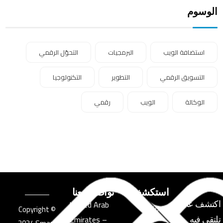
الوسوم
استضافة الويب
البرمجيات
التحوّل الرقمي
التسويق الرقمي
التطوير
التكنولوجيا
الوكالة
الويب
رقمي
استكشف
تواصل معنا
United Arab
اكتشف عالمًا
عنا
© Copyright
Emirates –
تلتقي فيه