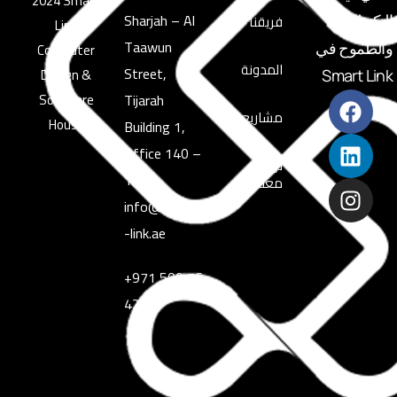
2024 Smart
Sharjah – Al
فريقنا
التكنولوجيا
Link
Taawun
والطموح في
Computer
المدونة
Street,
Design &
Smart Link
Software
Tijarah
مشاريعنا
House
Building 1,
Office 140 –
تواصل
139
معنا
info@smart
-link.ae
+971 509 76
4295