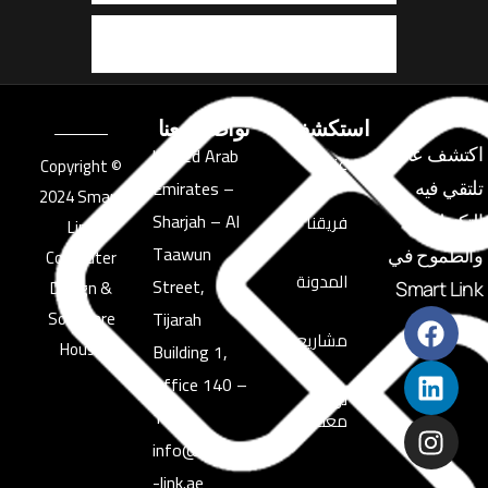
English
استكشف
تواصل معنا
United Arab
اكتشف عالمًا
عنا
© Copyright
Emirates –
تلتقي فيه
2024 Smart
Sharjah – Al
فريقنا
التكنولوجيا
Link
Taawun
والطموح في
Computer
المدونة
Street,
Design &
Smart Link
Software
Tijarah
مشاريعنا
House
Building 1,
Office 140 –
تواصل
139
معنا
info@smart
-link.ae