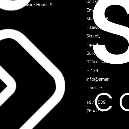
United Arab
© Copyright 2024 Smart Link Computer Design & Software House
Emirates –
Sharjah – Al
Taawun
Street,
Tijarah
Building 1,
Office 140
– 139
info@smar
t-link.ae
+971 509
76 4295