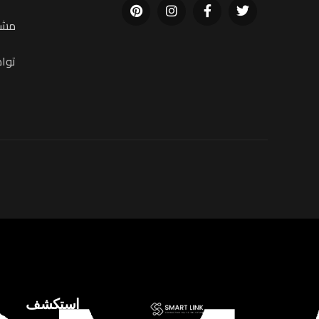
مشار
توا
استكشف