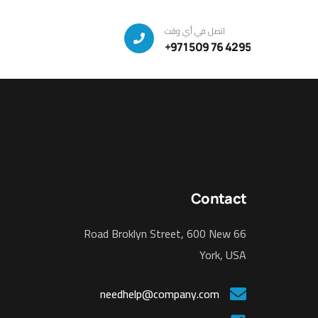
اتصل في أي وقت
+971 509 76 4295
Contact
66 Road Broklyn Street, 600 New
York, USA
needhelp@company.com