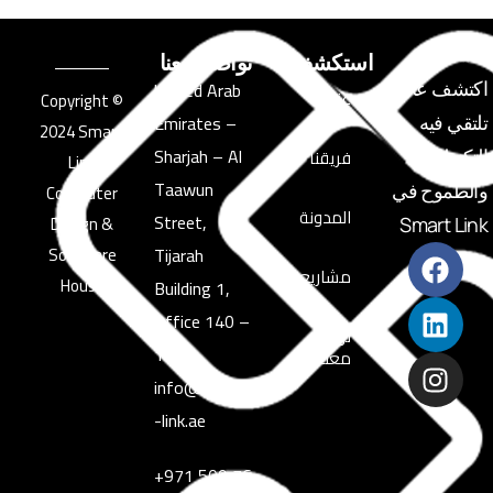
استكشف
تواصل معنا
United Arab
اكتشف عالمًا
عنا
© Copyright
Emirates –
تلتقي فيه
2024 Smart
Sharjah – Al
فريقنا
التكنولوجيا
Link
Taawun
والطموح في
Computer
المدونة
Street,
Design &
Smart Link
Software
Tijarah
مشاريعنا
House
Building 1,
Office 140 –
تواصل
139
معنا
info@smart
-link.ae
+971 509 76