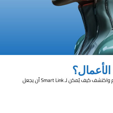
الأعمال؟
طوّر عملياتك مع وكيل ذكاء اصطناعي مُصمّم خصيصًا لمؤسستك. احجز استشارة مجانية مع خبرائنا اليوم واكتشف كيف يُمكن لـ Smart Link أن يجعل