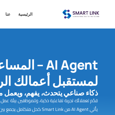
الرئيسية
عنا
AI Agent – ال
لمستقبل أعمالك ال
ذكاء صناعي يتحدث، يفهم، ويعمل 
قدّم لعملائك تجربة تفاعلية ذكية، وللموظفين بيئة عمل 
يأتي AI Agent من Smart Link كحل متك