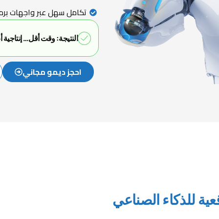
تكامل سهل عبر واجهات برمجية (s
النتيجة: وقت أقل… إنتاجية أ
احجز ديمو مجاني