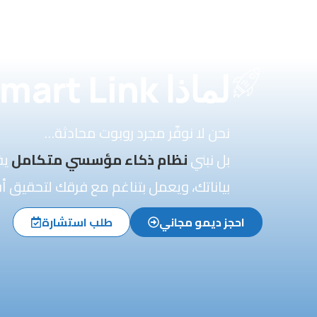
لماذا Smart Link؟
نحن لا نوفّر مجرد روبوت محادثة…
بل نبني
نظام ذكاء مؤسسي متكامل
يف
بياناتك، ويعمل بتناغم مع فرقك لتحقيق أق
احجز ديمو مجاني
طلب استشارة