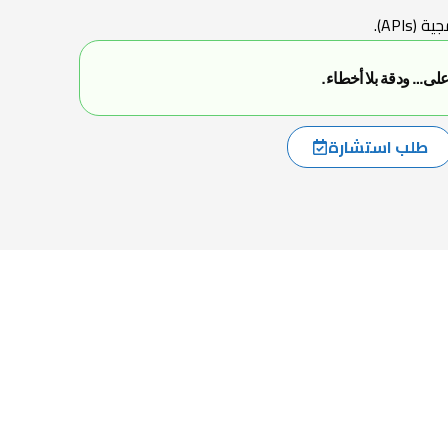
API).
على… ودقة بلا أخطاء.
طلب استشارة