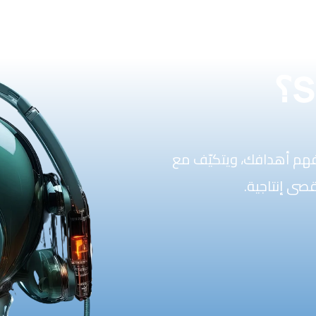
هم أهدافك، ويتكيّف مع
صى إنتاجية.