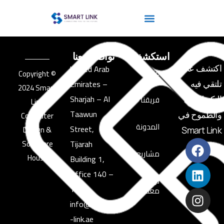
استكشف
تواصل معنا
United Arab
اكتشف عالمًا
عنا
© Copyright
Emirates –
تلتقي فيه
2024 Smart
Sharjah – Al
فريقنا
التكنولوجيا
Link
Taawun
والطموح في
Computer
المدونة
Street,
Design &
Smart Link
Software
Tijarah
مشاريعنا
House
Building 1,
Office 140 –
تواصل
139
معنا
info@smart
-link.ae